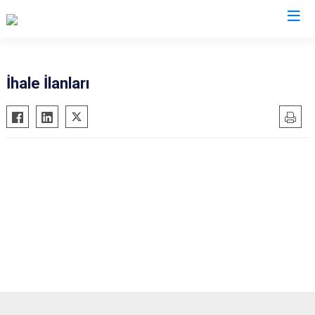
Şanlıurfa
İhale İlanları
Akçakale
Siverek
Birecik
Suruç
Bozova
Viranşehir
Ceylanpınar
Haliliye
Halfeti
Eyyübiye
Harran
Karaköprü
Hilvan