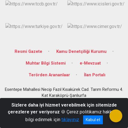
Resmi Gazete
Kamu Denetçiliği Kurumu
Muhtar Bilgi Sistemi
e-Mevzuat
Terörden Arananlaar
İlan Portalı
Esentepe Mahallesi Necip Fazıl Kısakürek Cad. Tarım Reformu 4.
Kat Karaköprü-Şanlıurfa
+90 414 3152870
Sizlere daha iyi hizmet verebilmek için sitemizde
çerezlere yer veriyoruz
🍪 Çerez politikamız hakkında
bilgi edinmek için
tıklayınız
Kabul et