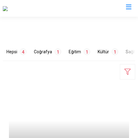
Şanlıurfa
Akçakale
Siverek
Hepsi
Coğrafya
Eğitim
Kültür
Sağlık
4
1
1
1
Birecik
Suruç
Bozova
Viranşehir
Ceylanpınar
Haliliye
Halfeti
Eyyübiye
ETİKETLER
Harran
Karaköprü
Hilvan
Hastaneler
1
İklim
1
Okullar
1
Tarih
1