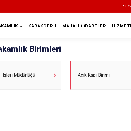
e-Dev
AKAMLIK
KARAKÖPRÜ
MAHALLİ İDARELER
HİZMET
Şanlıurfa
kamlık Birimleri
zı İşleri Müdürlüğü
Açık Kapı Birimi
Akçakale
Birecik
Bozova
Ceylanpınar