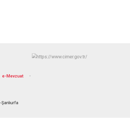
Eyyübiye
Karaköprü
e-Mevzuat
-Şanlıurfa